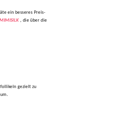
te ein besseres Preis-
MIMISILK
, die über die
llikeln gezielt zu
tum.