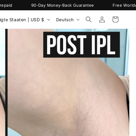
d
90-Day Money-Back Guarantee
Free Worldwide S
S
Einloggen
Warenkorb
Vereinigte Staaten | USD $
Deutsch
p
r
a
c
h
e