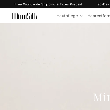
Direkt
Free Worldwide Shipping & Taxes Prepaid
90-Day M
zum
Inhalt
Hautpflege
Haarentfer
Mi