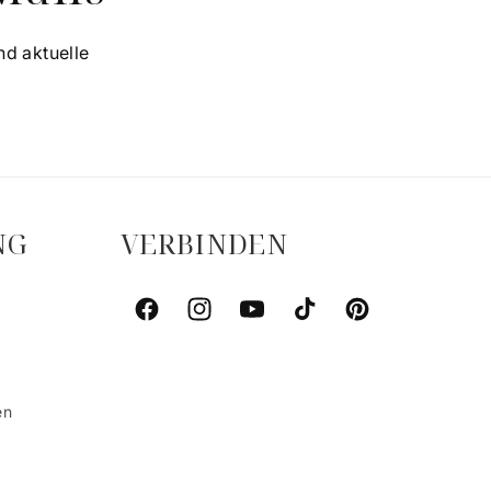
nd aktuelle
NG
VERBINDEN
Facebook
Instagram
YouTube
TikTok
Pinterest
en