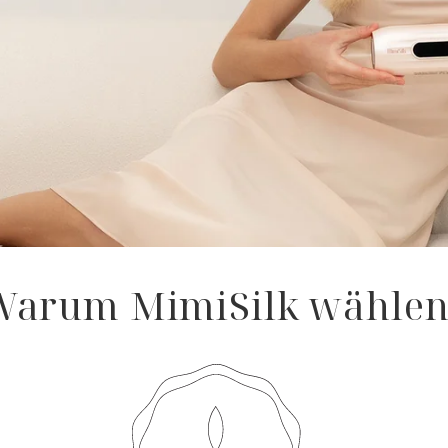
n
Warum MimiSilk wählen